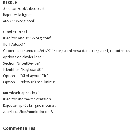
Backup
# editor /opt/.filetool.lst
Rajouter la ligne :
etc/X11/xorg.conf
Clavier local
# editor /etc/X11/xorg.conf
fluff /etc/X11
Copier le contenu de /etc/X11/xorg.conf.vesa dans xorg.conf, rajouter les
options de clavier local :
Section "InputDevice"
Identifier "Keyboard0"
Option "XkbLayout" "fr"
Option "XkbVariant" "latin9"
Numlock
après login
# editor /home/tc/.xsession
Rajouter après la ligne mouse :
/usr/local/bin/numlockx on &
Commentaires