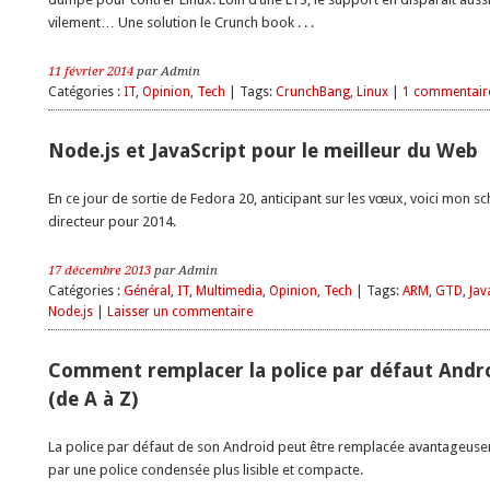
vilement… Une solution le Crunch book . . .
11 février 2014
par Admin
Catégories :
IT
,
Opinion
,
Tech
| Tags:
CrunchBang
,
Linux
|
1 commentair
Node.js et JavaScript pour le meilleur du Web
En ce jour de sortie de Fedora 20, anticipant sur les vœux, voici mon 
directeur pour 2014.
17 décembre 2013
par Admin
Catégories :
Général
,
IT
,
Multimedia
,
Opinion
,
Tech
| Tags:
ARM
,
GTD
,
Jav
Node.js
|
Laisser un commentaire
Comment remplacer la police par défaut Andr
(de A à Z)
La police par défaut de son Android peut être remplacée avantageus
par une police condensée plus lisible et compacte.