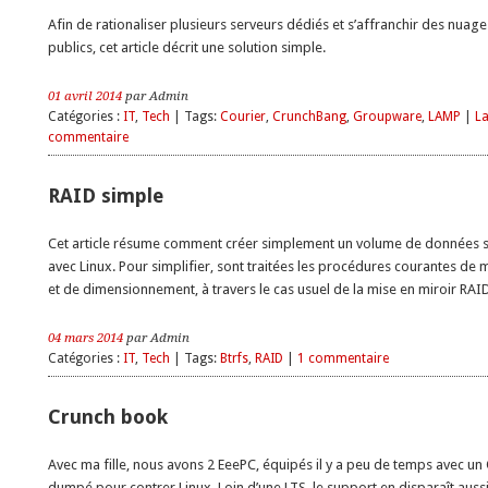
Afin de rationaliser plusieurs serveurs dédiés et s’affranchir des nuage
publics, cet article décrit une solution simple.
01 avril 2014
par Admin
Catégories :
IT
,
Tech
| Tags:
Courier
,
CrunchBang
,
Groupware
,
LAMP
|
La
commentaire
RAID simple
Cet article résume comment créer simplement un volume de données s
avec Linux. Pour simplifier, sont traitées les procédures courantes de
et de dimensionnement, à travers le cas usuel de la mise en miroir RAI
04 mars 2014
par Admin
Catégories :
IT
,
Tech
| Tags:
Btrfs
,
RAID
|
1 commentaire
Crunch book
Avec ma fille, nous avons 2 EeePC, équipés il y a peu de temps avec un
dumpé pour contrer Linux. Loin d’une LTS, le support en disparaît auss