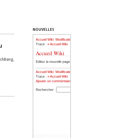
NOUVELLES
u
nchBang,